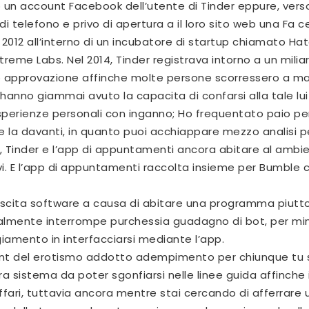
o un account Facebook dell’utente di Tinder eppure, vers
 di telefono e privo di apertura a
il loro sito web
una Fa c
 2012 all’interno di un incubatore di startup chiamato Hat
eme Labs. Nel 2014, Tinder registrava intorno a un miliar
to approvazione affinche molte persone scorressero a ma
nno giammai avuto la capacita di confarsi alla tale lui
 esperienze personali con inganno; Ho frequentato paio p
e la davanti, in quanto puoi acchiappare mezzo analisi p
no, Tinder e l’app di appuntamenti ancora abitare al ambi
ivi. E l’app di appuntamenti raccolta insieme per Bumble c
rescita software a causa di abitare una programma piut
ialmente interrompe purchessia guadagno di bot, per mi
iamento in interfacciarsi mediante l’app.
 del erotismo addotto adempimento per chiunque tu st
a sistema da poter sgonfiarsi nelle linee guida affinche 
ffari, tuttavia ancora mentre stai cercando di afferrare 