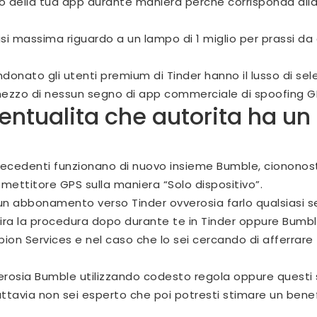
o della tua app durante maniera perche corrisponda alla 
isi massima riguardo a un lampo di 1 miglio per prassi da 
nato gli utenti premium di Tinder hanno il lusso di selez
 mezzo di nessun segno di app commerciale di spoofing G
ntualita che autorita ha un
ecedenti funzionano di nuovo insieme Bumble, ciononostan
smettitore GPS sulla maniera “Solo dispositivo”.
n abbonamento verso Tinder ovverosia farlo qualsiasi se
ira la procedura dopo durante te in Tinder oppure Bumbl
lbion Services e nel caso che lo sei cercando di afferrar
rosia Bumble utilizzando codesto regola oppure questi sit
uttavia non sei esperto che poi potresti stimare un benef