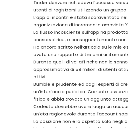
Tinder derivare richiedeva l’accesso vers
utenti di registrarsi utilizzando un gruppo
L’app di incontri e stata scaraventata nel
organizzazione di incremento amovibile Xtr
Lo flusso incosciente sull’app ha prodot
conservatrice, e conseguentemente non ha
Ho ancora scritto nell’articolo su le mie
avuto una rapporto di tre anni unitament
Durante quelli di voi affinche non lo san
approssimativa di 59 milioni di utenti att
attivi.
Bumble e prudente ed dagli esperti di c
un’interfaccia pubblica. Corrente essenz
fisico e abbia trovato un aggiunto attegg
Codesto dovrebbe avere luogo un account
un’eta ragionevole durante l’account sopr
La posizione non e la aspetto solo negli a