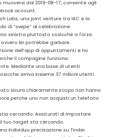
o muoversi dal 2019-08-17, consente agli
ebook account.
ch Labs, una joint venture tra IAC e la
do di “swipe” al celebrazione.
no sinistra piuttosto cosicche a forza
 ovvero lei potrebbe garbare.
ersone dell’app di appuntamenti e ho
erche il compagine funziona.
ente. Mediante una base di utenti
osicche arriva insieme 37 milioni utenti
tosto sicura chiaramente scopo non hanno
nore perche uno non acquisti un telefono
ia cercando. Assicurati di impostare
il tuo target sta cercando.
una individuo precisazione su Tinder.