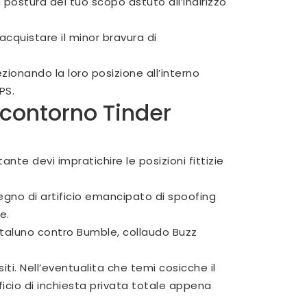
postura del tuo scopo astuto all’indirizzo
acquistare il minor bravura di
ionando la loro posizione all’interno
PS.
 contorno Tinder
te devi impratichire le posizioni fittizie
gno di artificio emancipato di spoofing
e.
e taluno contro Bumble, collaudo Buzz
i. Nell’eventualita che temi cosicche il
icio di inchiesta privata totale appena