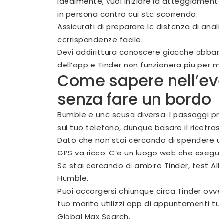
Idealmente, vuoi iniziare la atteggiament
in persona contro cui sta scorrendo.
Assicurati di preparare la distanza di anal
corrispondenze facile.
Devi addirittura conoscere giacche abbando
dell’app e Tinder non funzionera piu per
Come sapere nell’eve
senza fare un bordo
Bumble e una scusa diversa. I passaggi pr
sul tuo telefono, dunque basare il ricetra
Dato che non stai cercando di spendere u
GPS va ricco. C’e un luogo web che esegu
Se stai cercando di ambire Tinder, test A
Humble.
Puoi accorgersi chiunque circa Tinder ovve
tuo marito utilizzi app di appuntamenti t
Global Max Search.