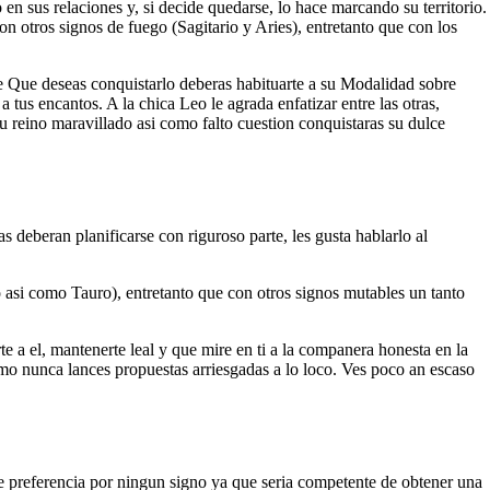
 en sus relaciones y, si decide quedarse, lo hace marcando su territorio.
n otros signos de fuego (Sagitario y Aries), entretanto que con los
De Que deseas conquistarlo deberas habituarte a su Modalidad sobre
 a tus encantos.
A la chica Leo le agrada enfatizar entre las otras,
 reino maravillado asi­ como falto cuestion conquistaras su dulce
s deberan planificarse con riguroso parte, les gusta hablarlo al
o asi­ como Tauro), entretanto que con otros signos mutables un tanto
e a el, mantenerte leal y que mire en ti a la companera honesta en la
mo nunca lances propuestas arriesgadas a lo loco. Ves poco an escaso
 preferencia por ningun signo ya que seri­a competente de obtener una