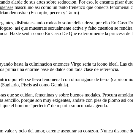
ando alarde de sus artes sobre seduccion. Por eso, le encanta pisar duro
idenses
masculino asi­ como un tanto frenetico que conecta fenomenal co
dri­an demostrar (Escorpio, pecera y Tauro).
elegantes, disfruta estando rodeado sobre delicadeza, por ello En Caso 
fogoso, asi que muestrate sexualmente activa y falto cuestion se rendira
ncia. Hazle sentir como En Caso De Que exteriormente la princesa de tu
ando hasta la culminacion entonces Virgo seri­a tu icono ideal. Las cita
os prima una enorme base de datos con toda clase de referencia.
trico por ello se lleva fenomenal con otros signos de tierra (capricorni
Sagitario, Piscis asi­ como Geminis).
mbras que se cuidan, femeninas y sobre buenos modales. Procura amoldart
a sencillo, porque son muy exigentes, andate con pies de plomo asi­ co
l que el hombre “perfecto” de repartir su ocupada agenda.
m valor y ocio del amor, carente asegurar su corazon. Nunca dispone de