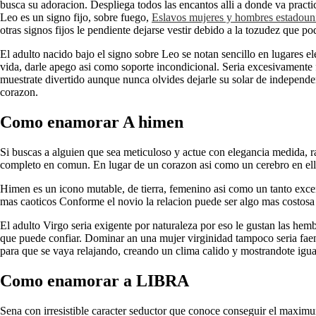
busca su adoracion. Despliega todos las encantos alli a donde va practic
Leo es un signo fijo, sobre fuego,
Eslavos mujeres y hombres estadoun
otras signos fijos le pendiente dejarse vestir debido a la tozudez que po
El adulto nacido bajo el signo sobre Leo se notan sencillo en lugares 
vida, darle apego asi­ como soporte incondicional. Seri­a excesivamente 
muestrate divertido aunque nunca olvides dejarle su solar de independe
corazon.
Como enamorar A himen
Si buscas a alguien que sea meticuloso y actue con elegancia medida, ray
completo en comun. En lugar de un corazon asi­ como un cerebro en ell
Himen es un icono mutable, de tierra, femenino asi­ como un tanto excen
mas caoticos Conforme el novio la relacion puede ser algo mas costosa (
El adulto Virgo seri­a exigente por naturaleza por eso le gustan las he
que puede confiar. Dominar an una mujer virginidad tampoco seri­a faen
para que se vaya relajando, creando un clima calido y mostrandote igua
Como enamorar a LIBRA
Sena con irresistible caracter seductor que conoce conseguir el maximu