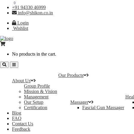
0
0
+91 94330 46999
info@shikon.co.in
Login
Wishlist
No products in the cart.
Our Products
About Us
Group Profile
Mission & Vision
Management
Heal
Our Setup
Massager
Certification
Fascial Gun Massager
Blog
FAQ
Contact Us
Feedback