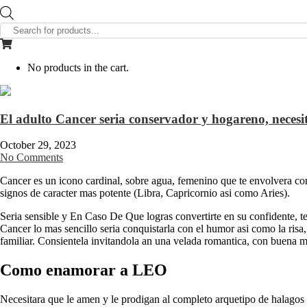
Products
search
No products in the cart.
El adulto Cancer seri­a conservador y hogareno, necesi
October 29, 2023
No Comments
Cancer es un icono cardinal, sobre agua, femenino que te envolvera con
signos de caracter mas potente (Libra, Capricornio asi­ como Aries).
Seri­a sensible y En Caso De Que logras convertirte en su confidente, t
Cancer lo mas sencillo seri­a conquistarla con el humor asi­ como la ri
familiar. Consientela invitandola an una velada romantica, con buena mu
Como enamorar a LEO
Necesitara que le amen y le prodigan al completo arquetipo de halagos 