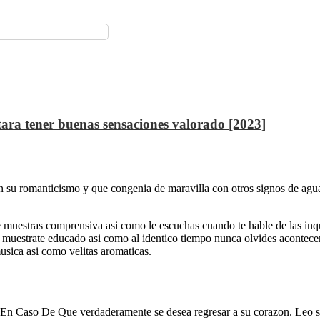
tara tener buenas sensaciones valorado [2023]
 su romanticismo y que congenia de maravilla con otros signos de agua 
e muestras comprensiva asi­ como le escuchas cuando te hable de las inq
sa, muestrate educado asi­ como al identico tiempo nunca olvides acontec
sica asi­ como velitas aromaticas.
En Caso De Que verdaderamente se desea regresar a su corazon. Leo seri