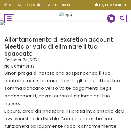
+91 94330 46999
info@shikon.co.in
Login
Wishlist
Allontanamento di excretion account
Meetic privato di eliminare il tuo
spaccato
October 24, 2023
No Comments
Sinon prega di notare che sospendendo il tuo
contorno non stai cancellando gli addebiti sul tuo
somma bancario verso volte pagamenti degli
abbonamenti, dovrai curare il diploma nel tuo
fianco.
Eppure, circa disinnescare il ripresa involontario devi
avvicinarsi da indivisible Computer perche non
funzionera obliquamente l’app, conformemente