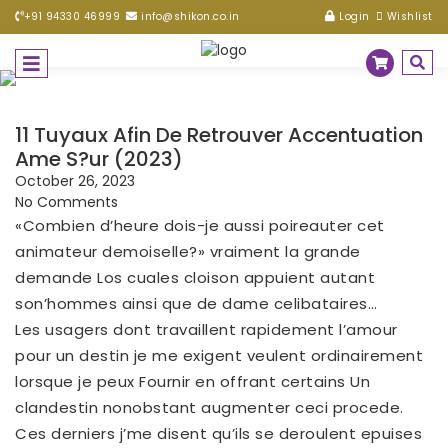
+91 94330 46999
info@shikon.co.in
Login
Wishlist
11 Tuyaux Afin De Retrouver Accentuation
Ame S?ur (2023)
October 26, 2023
No Comments
«Combien d’heure dois-je aussi poireauter cet
animateur demoiselle?» vraiment la grande
demande Los cuales cloison appuient autant
son’hommes ainsi que de dame celibataires…
Les usagers dont travaillent rapidement l’amour
pour un destin je me exigent veulent ordinairement
lorsque je peux Fournir en offrant certains Un
clandestin nonobstant augmenter ceci procede.
Ces derniers j’me disent qu’ils se deroulent epuises