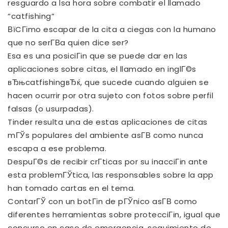
resguardo a lsa hora sobre combatir el llamado
“catfishing”
ВїCГіmo escapar de la cita a ciegas con la humano
que no serГ­В­a quien dice ser?
Esa es una posiciГіn que se puede dar en las
aplicaciones sobre citas, el llamado en inglГ©s
вЂњcatfishingвЂќ, que sucede cuando alguien se
hacen ocurrir por otra sujeto con fotos sobre perfil
falsas (o usurpadas).
Tinder resulta una de estas aplicaciones de citas
mГЎs populares del ambiente asГ­В­ como nunca
escapa a ese problema.
DespuГ©s de recibir crГ­ticas por su inacciГіn ante
esta problemГЎtica, las responsables sobre la app
han tomado cartas en el tema.
ContarГЎ con un botГіn de pГЎnico asГ­В­ como
diferentes herramientas sobre protecciГіn, igual que
concurso en caso de emergencia, seguimiento de