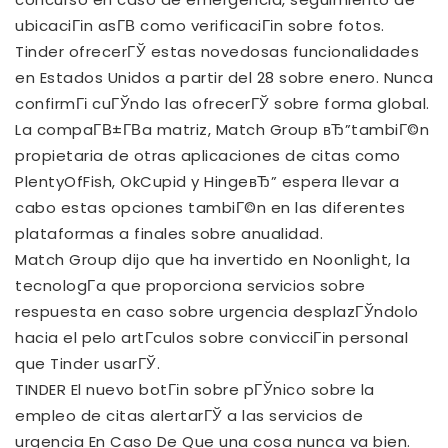
ubicaciГіn asГ­В­ como verificaciГіn sobre fotos.
Tinder ofrecerГЎ estas novedosas funcionalidades
en Estados Unidos a partir del 28 sobre enero. Nunca
confirmГі cuГЎndo las ofrecerГЎ sobre forma global.
La compaГ­В±Г­В­a matriz, Match Group вЂ”tambiГ©n
propietaria de otras aplicaciones de citas como
PlentyOfFish, OkCupid y HingeвЂ” espera llevar a
cabo estas opciones tambiГ©n en las diferentes
plataformas a finales sobre anualidad.
Match Group dijo que ha invertido en Noonlight, la
tecnologГ­a que proporciona servicios sobre
respuesta en caso sobre urgencia desplazГЎndolo
hacia el pelo artГ­culos sobre convicciГіn personal
que Tinder usarГЎ.
TINDER El nuevo botГіn sobre pГЎnico sobre la
empleo de citas alertarГЎ a las servicios de
urgencia En Caso De Que una cosa nunca va bien.