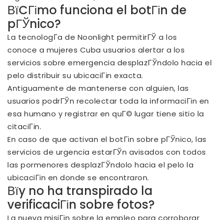
ВїCГіmo funciona el botГіn de
pГЎnico?
La tecnologГ­a de Noonlight permitirГЎ a los
conoce a mujeres Cuba
usuarios alertar a los
servicios sobre emergencia desplazГЎndolo hacia el
pelo distribuir su ubicaciГіn exacta.
Antiguamente de mantenerse con alguien, las
usuarios podrГЎn recolectar toda la informaciГіn en
esa humano y registrar en quГ© lugar tiene sitio la
citaciГіn.
En caso de que activan el botГіn sobre pГЎnico, las
servicios de urgencia estarГЎn avisados con todos
las pormenores desplazГЎndolo hacia el pelo la
ubicaciГіn en donde se encontraron.
Вїy no ha transpirado la
verificaciГіn sobre fotos?
La nueva misiГіn sobre la empleo para corroborar