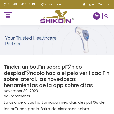
+91 94330 46999
info@shikon.co.in
Login
Wishlist
Tinder: un botГіn sobre pГЎnico
desplazГЎndolo hacia el pelo verificaciГіn
sobre lateral, las novedosas
herramientas de la app sobre citas
November 30, 2023
No Comments
La uso de citas ha tomado medidas despuГ©s de
las crГ­ticas por la falta de sistemas sobre