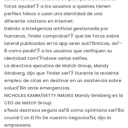
fotos ayudarГЎ a los usuarios a quienes tienen
perfiles falsos o usan una identidad de una
diferente cristiano en internet.
Debido a inteligencia artificial gestionada por
humanos, Tinder comprobarГЎ que las fotos sobre
lateral publicadas en la app sean autГ©nticas, asГ­
В­ como pedirГЎ a los usuarios que verifiquen su
identidad tomГЎndose varias selfies.
La directora ejecutiva de Match Group, Mandy
Ginsberg, dijo que Tinder serГЎ Durante la reciente
empleo de citas en destinar en un asistencia sobre
soluciГ­Віn ante emergencias.
NICHOLAS KAMM/GETTY IMAGES Mandy Ginsberg es la
CEO de Match Group.
вЂњla destreza segura asГ­В­ como optimista serГ­В­a
crucial Con El Fin De nuestro negocioвЂќ, dijo la
empresaria.