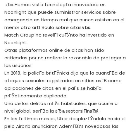
вЂњHemos visto tecnologГ­a innovadora en
Noonlight que puede suministrar servicios sobre
emergencia en tiempo real que nunca existen en el
menor otro artГ­В­culo sobre citasвЂќ.
Match Group no revelГі cuГЎnto ha invertido en
Noonlight.
Otras plataformas online de citas han sido
criticadas por no realizar lo razonable de proteger a
las usuarios.
En 2018, la policГ­a britГЎnica dijo que la cuantГ­В­a de
ataques sexuales registrados en sitios asГ­В­ como
aplicaciones de citas en el paГ­s se habГ­a
prГЎcticamente duplicado.
Uno de los delitos mГЎs habituales, que ocurre a
nivel global, serГ­В­a la вЂњsextorsiГіnвЂќ.
En las Гєltimos meses, Uber desplazГЎndolo hacia el
pelo Airbnb anunciaron AdemГ­ВЎs novedosas las