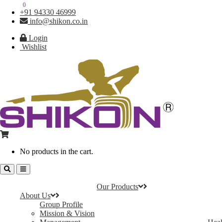
0
0
+91 94330 46999
info@shikon.co.in
Login
Wishlist
No products in the cart.
Our Products
About Us
Group Profile
Mission & Vision