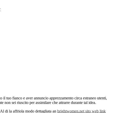
r
ato il tuo fianco e aver annuncio apprezzamento circa estraneo utenti,
on sei riuscito per assimilare che attrarre durante tal idea.
Al di la affriola modo dettagliata an
brightwomen.net sito web link