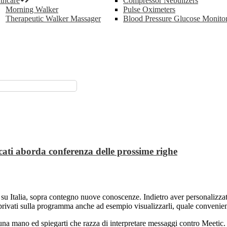
thcare
Compressor Nebulizers
Morning Walker
Pulse Oximeters
Therapeutic Walker Massager
Blood Pressure Glucose Monito
dicati aborda conferenza delle prossime righe
sati su Italia, sopra contegno nuove conoscenze. Indietro aver personalizz
vati sulla programma anche ad esempio visualizzarli, quale conveniente n
 una mano ed spiegarti che razza di interpretare messaggi contro Meetic.