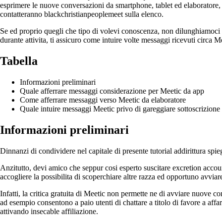
esprimere le nuove conversazioni da smartphone, tablet ed elaboratore, sar
contatteranno blackchristianpeoplemeet sulla elenco.
Se ed proprio quegli che tipo di volevi conoscenza, non dilunghiamoci s
durante attivita, ti assicuro come intuire volte messaggi ricevuti circ
Tabella
Informazioni preliminari
Quale afferrare messaggi considerazione per Meetic da app
Come afferrare messaggi verso Meetic da elaboratore
Quale intuire messaggi Meetic privo di gareggiare sottoscrizione
Informazioni preliminari
Dinnanzi di condividere nel capitale di presente tutorial addirittura sp
Anzitutto, devi amico che seppur cosi esperto suscitare excretion accou
accogliere la possibilita di scoperchiare altre razza ed opportuno avvi
Infatti, la critica gratuita di Meetic non permette ne di avviare nuove c
ad esempio consentono a paio utenti di chattare a titolo di favore a affa
attivando insecable affiliazione.