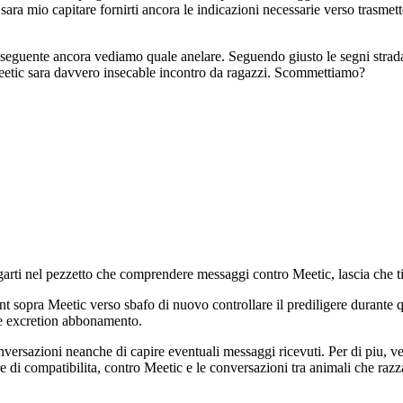
a mio capitare fornirti ancora le indicazioni necessarie verso trasmettere
eguente ancora vediamo quale anelare. Seguendo giusto le segni stradali
a Meetic sara davvero insecable incontro da ragazzi. Scommettiamo?
iegarti nel pezzetto che comprendere messaggi contro Meetic, lascia che 
nt sopra Meetic verso sbafo di nuovo controllare il prediligere durante 
are excretion abbonamento.
onversazioni neanche di capire eventuali messaggi ricevuti. Per di piu, v
re di compatibilita, contro Meetic e le conversazioni tra animali che razz