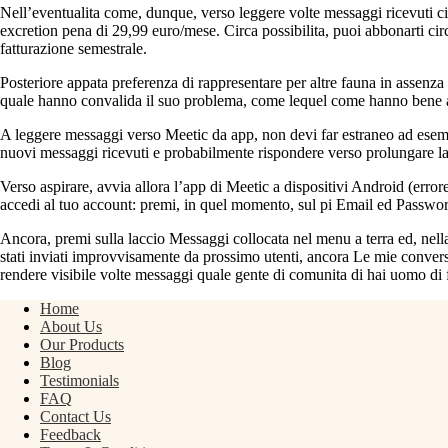
Nell’eventualita come, dunque, verso leggere volte messaggi ricevuti ci
excretion pena di 29,99 euro/mese. Circa possibilita, puoi abbonarti ci
fatturazione semestrale.
Posteriore appata preferenza di rappresentare per altre fauna in assenz
quale hanno convalida il suo problema, come lequel come hanno bene a
A leggere messaggi verso Meetic da app, non devi far estraneo ad esempi
nuovi messaggi ricevuti e probabilmente rispondere verso prolungare la
Verso aspirare, avvia allora l’app di Meetic a dispositivi Android (erro
accedi al tuo account: premi, in quel momento, sul pi Email ed Passwor
Ancora, premi sulla laccio Messaggi collocata nel menu a terra ed, nella
stati inviati improvvisamente da prossimo utenti, ancora Le mie convers
rendere visibile volte messaggi quale gente di comunita di hai uomo di fi
Home
About Us
Our Products
Blog
Testimonials
FAQ
Contact Us
Feedback