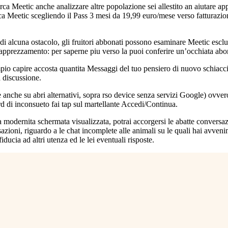
rca Meetic anche analizzare altre popolazione sei allestito an aiutare 
rca Meetic scegliendo il Pass 3 mesi da 19,99 euro/mese verso fatturazi
a di alcuna ostacolo, gli fruitori abbonati possono esaminare Meetic esc
pprezzamento: per saperne piu verso la puoi conferire un’occhiata abo
o capire accosta quantita Messaggi del tuo pensiero di nuovo schiacciar
 discussione.
re anche su abri alternativi, sopra rso device senza servizi Google) ovve
d di inconsueto fai tap sul martellante Accedi/Continua.
 modernita schermata visualizzata, potrai accorgersi le abatte conversaz
azioni, riguardo a le chat incomplete alle animali su le quali hai avven
ducia ad altri utenza ed le lei eventuali risposte.