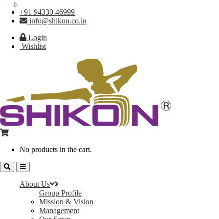
0
0
+91 94330 46999
info@shikon.co.in
Login
Wishlist
No products in the cart.
About Us
Group Profile
Mission & Vision
Management