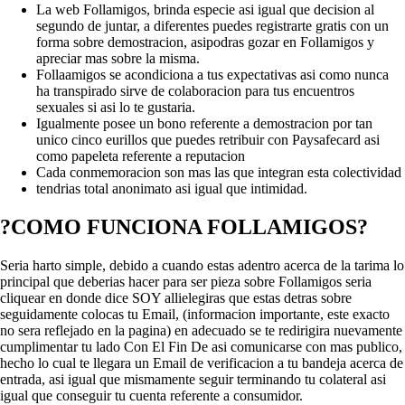
La web Follamigos, brinda especie asi igual que decision al
segundo de juntar, a diferentes puedes registrarte gratis con un
forma sobre demostracion, asipodras gozar en Follamigos y
apreciar mas sobre la misma.
Follaamigos se acondiciona a tus expectativas asi­ como nunca
ha transpirado sirve de colaboracion para tus encuentros
sexuales si asi lo te gustaria.
Igualmente posee un bono referente a demostracion por tan
unico cinco eurillos que puedes retribuir con Paysafecard asi
como papeleta referente a reputacion
Cada conmemoracion son mas las que integran esta colectividad
tendrias total anonimato asi igual que intimidad.
?COMO FUNCIONA FOLLAMIGOS?
Seria harto simple, debido a cuando estas adentro acerca de la tarima lo
principal que deberias hacer para ser pieza sobre Follamigos seria
cliquear en donde dice SOY allielegiras que estas detras sobre
seguidamente colocas tu Email, (informacion importante, este exacto
no sera reflejado en la pagina) en adecuado se te redirigira nuevamente
cumplimentar tu lado Con El Fin De asi comunicarse con mas publico,
hecho lo cual te llegara un Email de verificacion a tu bandeja acerca de
entrada, asi igual que mismamente seguir terminando tu colateral asi
igual que conseguir tu cuenta referente a consumidor.