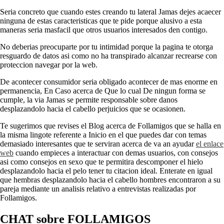
Seria concreto que cuando estes creando tu lateral Jamas dejes acaecer
ninguna de estas caracteristicas que te pide porque alusivo a esta
maneras seria masfacil que otros usuarios interesados den contigo.
No deberias preocuparte por tu intimidad porque la pagina te otorga
resguardo de datos asi­ como no ha transpirado alcanzar recrearse con
proteccion navegar por la web.
De acontecer consumidor seria obligado acontecer de mas enorme en
permanencia, En Caso acerca de Que lo cual De ningun forma se
cumple, la vi­a Jamas se permite responsable sobre danos
desplazandolo hacia el cabello perjuicios que se ocasionen.
Te sugerimos que revises el Blog acerca de Follamigos que se halla en
la misma lingote referente a Inicio en el que puedes dar con temas
demasiado interesantes que te serviran acerca de va an ayudar
el enlace
web
cuando empieces a interactuar con demas usuarios, con consejos
asi como consejos en sexo que te permitira descomponer el hielo
desplazandolo hacia el pelo tener tu citacion ideal. Enterate en igual
que hembras desplazandolo hacia el cabello hombres encontraron a su
pareja mediante un analisis relativo a entrevistas realizadas por
Follamigos.
CHAT sobre FOLLAMIGOS