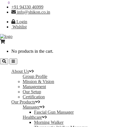
0
0
+91 94330 46999
info@shikon.co.in
Login
Wishlist
No products in the cart.
About Us
Group Profile
Mission & Vision
Management
Our Setup
Certification
Our Products
Massager
Fascial Gun Massager
Healthcare
Morning Walker