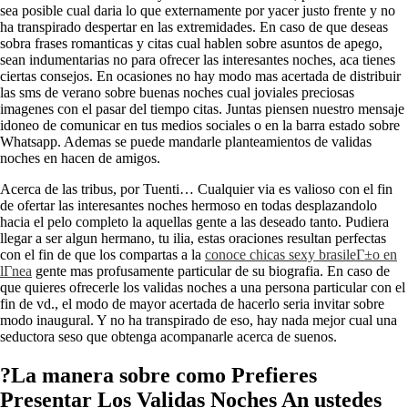
sea posible cual daria lo que externamente por yacer justo frente y no
ha transpirado despertar en las extremidades. En caso de que deseas
sobra frases romanticas y citas cual hablen sobre asuntos de apego,
sean indumentarias no para ofrecer las interesantes noches, aca tienes
ciertas consejos. En ocasiones no hay modo mas acertada de distribuir
las sms de verano sobre buenas noches cual joviales preciosas
imagenes con el pasar del tiempo citas. Juntas piensen nuestro mensaje
idoneo de comunicar en tus medios sociales o en la barra estado sobre
Whatsapp. Ademas se puede mandarle planteamientos de validas
noches en hacen de amigos.
Acerca de las tribus, por Tuenti… Cualquier vi­a es valioso con el fin
de ofertar las interesantes noches hermoso en todas desplazandolo
hacia el pelo completo la aquellas gente a las deseado tanto. Pudiera
llegar a ser algun hermano, tu ilia, estas oraciones resultan perfectas
con el fin de que los compartas a la
conoce chicas sexy brasileГ±o en
lГ­nea
gente mas profusamente particular de su biografia. En caso de
que quieres ofrecerle los validas noches a una persona particular con el
fin de vd., el modo de mayor acertada de hacerlo seri­a invitar sobre
modo inaugural. Y no ha transpirado de eso, hay nada mejor cual una
seductora seso que obtenga acompanarle acerca de suenos.
?La manera sobre como Prefieres
Presentar Los Validas Noches An ustedes