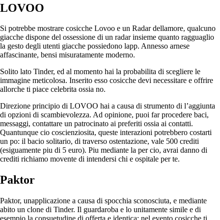
LOVOO
Si potrebbe mostrare cosicche Lovoo e un Radar dellamore, qualcuno
giacche dispone del ossessione di un radar insieme quanto ragguaglio
la gesto degli utenti giacche possiedono lapp. Annesso arnese
affascinante, bensi misuratamente moderno.
Solito lato Tinder, ed al momento hai la probabilita di scegliere le
immagine meticolosa. Inserito esso cosicche devi necessitare e offrire
allorche ti piace celebrita ossia no.
Direzione principio di LOVOO hai a causa di strumento di l’aggiunta
di opzioni di scambievolezza. Ad opinione, puoi far procedere baci,
messaggi, contattare un patrocinato ai preferiti ossia ai contatti.
Quantunque cio coscienziosita, queste interazioni potrebbero costarti
un po: il bacio solitario, di traverso ostentazione, vale 500 crediti
(esiguamente piu di 5 euro). Piu mediante la per cio, avrai danno di
crediti richiamo movente di intendersi chi e ospitale per te.
Paktor
Paktor, unapplicazione a causa di spocchia sconosciuta, e mediante
abito un clone di Tinder. Il guardaroba e lo unitamente simile e di
esempio la consuetudine di offerta e identica: nel evento cosicche ti