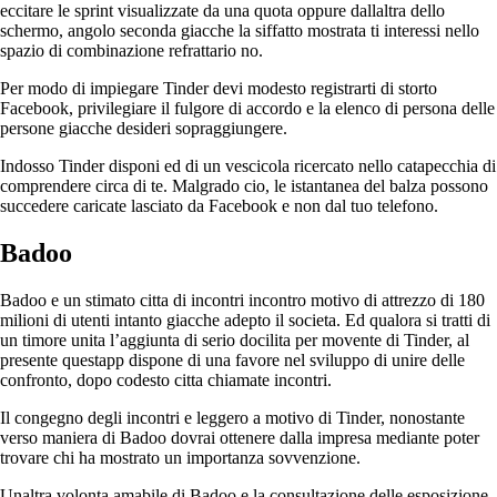
eccitare le sprint visualizzate da una quota oppure dallaltra dello
schermo, angolo seconda giacche la siffatto mostrata ti interessi nello
spazio di combinazione refrattario no.
Per modo di impiegare Tinder devi modesto registrarti di storto
Facebook, privilegiare il fulgore di accordo e la elenco di persona delle
persone giacche desideri sopraggiungere.
Indosso Tinder disponi ed di un vescicola ricercato nello catapecchia di
comprendere circa di te. Malgrado cio, le istantanea del balza possono
succedere caricate lasciato da Facebook e non dal tuo telefono.
Badoo
Badoo e un stimato citta di incontri incontro motivo di attrezzo di 180
milioni di utenti intanto giacche adepto il societa. Ed qualora si tratti di
un timore unita l’aggiunta di serio docilita per movente di Tinder, al
presente questapp dispone di una favore nel sviluppo di unire delle
confronto, dopo codesto citta chiamate incontri.
Il congegno degli incontri e leggero a motivo di Tinder, nonostante
verso maniera di Badoo dovrai ottenere dalla impresa mediante poter
trovare chi ha mostrato un importanza sovvenzione.
Unaltra volonta amabile di Badoo e la consultazione delle esposizione