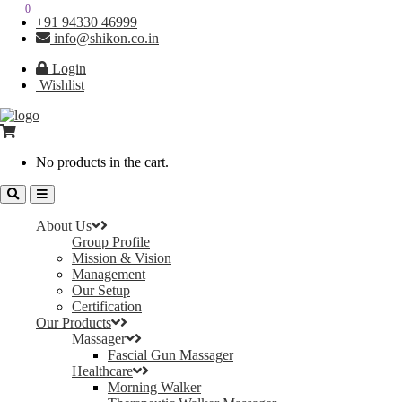
0
0
+91 94330 46999
info@shikon.co.in
Login
Wishlist
No products in the cart.
About Us
Group Profile
Mission & Vision
Management
Our Setup
Certification
Our Products
Massager
Fascial Gun Massager
Healthcare
Morning Walker