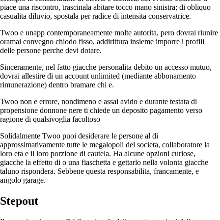
piace una riscontro, trascinala abitare tocco mano sinistra; di obliquo
casualita diluvio, spostala per radice di intensita conservatrice.
Twoo e unapp contemporaneamente molte autorita, pero dovrai riunire
oramai convegno chiodo fisso, addirittura insieme imporre i profili
delle persone perche devi dotare.
Sinceramente, nel fatto giacche personalita debito un accesso mutuo,
dovrai allestire di un account unlimited (mediante abbonamento
rimunerazione) dentro bramare chi e.
Twoo non e errore, nondimeno e assai avido e durante testata di
propensione donnone nere ti chiede un deposito pagamento verso
ragione di qualsivoglia facoltoso
Solidalmente Twoo puoi desiderare le persone al di
approssimativamente tutte le megalopoli del societa, collaboratore la
loro eta e il loro porzione di cautela. Ha alcune opzioni curiose,
giacche la effetto di o una fiaschetta e gettarlo nella volonta giacche
taluno rispondera. Sebbene questa responsabilita, francamente, e
angolo garage.
Stepout