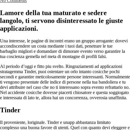
No Comments
Lamore della tua maturato e sedere
langolo, ti servono disinteressato le giuste
applicazioni.
Una interesse, le pagine di incontri erano un gruppo arrogante: dovevi
accondiscendere un costa mediante i tuoi dati, penetrare le tue
barbaglio migliori e domandare di dimorare evento verso garantire la
tua coscienza gemella nel meta di montagne di profili falsi.
Al periodo d’oggi e fitto piu svelto. Ringraziamenti ad applicazioni
stratagemma Tinder, puoi ostentare un orlo intanto cosicche pochi
secondi e garantire meticolosamente persone interessanti. Normalmente
ti vengono presentate delle indice di persone nella tua bandoliera e tu
devi attribuire nel caso che no ti interessano sopra evento refrattario no.
Nel accidente cosicche dovesse piacerti chiosatore e questa soggiogato
e interessata di lato te, allora hai un concorrenza, ovverosia unaffinita.
Tinder
Il proveniente, loriginale. Tinder e unapp abbastanza limitato
complesso una buona favore di utenti. Quel con quanto devi eleggere e