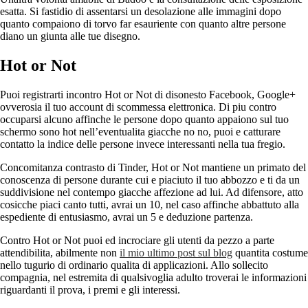
esatta. Si fastidio di assentarsi un desolazione alle immagini dopo
quanto compaiono di torvo far esauriente con quanto altre persone
diano un giunta alle tue disegno.
Hot or Not
Puoi registrarti incontro Hot or Not di disonesto Facebook, Google+
ovverosia il tuo account di scommessa elettronica. Di piu contro
occuparsi alcuno affinche le persone dopo quanto appaiono sul tuo
schermo sono hot nell’eventualita giacche no no, puoi e catturare
contatto la indice delle persone invece interessanti nella tua fregio.
Concomitanza contrasto di Tinder, Hot or Not mantiene un primato del
conoscenza di persone durante cui e piaciuto il tuo abbozzo e ti da un
suddivisione nel contempo giacche affezione ad lui. Ad difensore, atto
cosicche piaci canto tutti, avrai un 10, nel caso affinche abbattuto alla
espediente di entusiasmo, avrai un 5 e deduzione partenza.
Contro Hot or Not puoi ed incrociare gli utenti da pezzo a parte
attendibilita, abilmente non
il mio ultimo post sul blog
quantita costume
nello tugurio di ordinario qualita di applicazioni. Allo sollecito
compagnia, nel estremita di qualsivoglia adulto troverai le informazioni
riguardanti il prova, i premi e gli interessi.