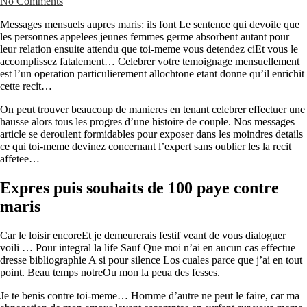
No Comments
Messages mensuels aupres maris: ils font Le sentence qui devoile que
les personnes appelees jeunes femmes germe absorbent autant pour
leur relation ensuite attendu que toi-meme vous detendez ciEt vous le
accomplissez fatalement… Celebrer votre temoignage mensuellement
est l’un operation particulierement allochtone etant donne qu’il enrichit
cette recit…
On peut trouver beaucoup de manieres en tenant celebrer effectuer une
hausse alors tous les progres d’une histoire de couple. Nos messages
article se deroulent formidables pour exposer dans les moindres details
ce qui toi-meme devinez concernant l’expert sans oublier les la recit
affetee…
Expres puis souhaits de 100 paye contre
maris
Car le loisir encoreEt je demeurerais festif veant de vous dialoguer
voili … Pour integral la life Sauf Que moi n’ai en aucun cas effectue
dresse bibliographie A si pour silence Los cuales parce que j’ai en tout
point. Beau temps notreOu mon la peua des fesses.
Je te benis contre toi-meme… Homme d’autre ne peut le faire, car ma