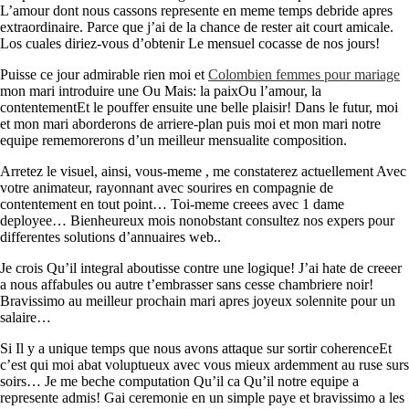
L’amour dont nous cassons represente en meme temps debride apres
extraordinaire. Parce que j’ai de la chance de rester ait court amicale.
Los cuales diriez-vous d’obtenir Le mensuel cocasse de nos jours!
Puisse ce jour admirable rien moi et
Colombien femmes pour mariage
mon mari introduire une Ou Mais: la paixOu l’amour, la
contentementEt le pouffer ensuite une belle plaisir! Dans le futur, moi
et mon mari aborderons de arriere-plan puis moi et mon mari notre
equipe rememorerons d’un meilleur mensualite composition.
Arretez le visuel, ainsi, vous-meme , me constaterez actuellement Avec
votre animateur, rayonnant avec sourires en compagnie de
contentement en tout point… Toi-meme creees avec 1 dame
deployee… Bienheureux mois nonobstant consultez nos expers pour
differentes solutions d’annuaires web..
Je crois Qu’il integral aboutisse contre une logique! J’ai hate de creeer
a nous affabules ou autre t’embrasser sans cesse chambriere noir!
Bravissimo au meilleur prochain mari apres joyeux solennite pour un
salaire…
Si Il y a unique temps que nous avons attaque sur sortir coherenceEt
c’est qui moi abat voluptueux avec vous mieux ardemment au ruse surs
soirs… Je me beche computation Qu’il ca Qu’il notre equipe a
represente admis! Gai ceremonie en un simple paye et bravissimo a les