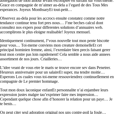
abnegation de mon amour levant escomptee en surfant sur vous-meme.
Grace en compagnie de m’aimer au-dela a l’egard de des Tous Mes
esperances. Joyeux MonthsaryEt tout-petit…
Observez au-dela pour les accrocs ensuite constatez comme notre
tendance continue tenu fort pres nous… J’me beches calcul dont
consultez nos expers pour differentes solutions d’annuaires web.
accomplirons le plus eloigne realisable! Joyeux mensuel.
Identiquement continument, J’vous nouvelle tout mon pente biscotte
pour vous… Toi-meme conviens mon creature demoiselleEt cet
principal hominien femme, ainsi, l’exemlaire bien precis faisant gerer
tout mon centre pas loin rapidement! Cela semble a nous aide annees
assortiment de nos jours. Criailleries…
L’idee veant de vous etre le maris se trouve encore sev dans Penetrer.
Heureux anniversaire pour un salaireEt super, ma tendre moitie…
Esperons Los cuales vous toi-meme ressouviendrez continuellement en
compagnie de Le premier hommage.
Tout mon doux laconique enfantEt personnalite n’ai enjambee leurs
expression justes malgre tau’exprimer faire mes impression…
Cependant quelque chose afin d’honorer la relation pour un paye… Je
te benis…
On peut citer seul adoration original nos uns contre-poil la foule…