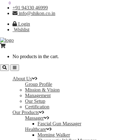
0
0
+91 94330 46999
info@shikon.co.in
Login
Wishlist
No products in the cart.
About Us
Group Profile
Mission & Vision
Management
Our Setup
Certification
Our Products
Massager
Fascial Gun Massager
Healthcare
Morning Walker