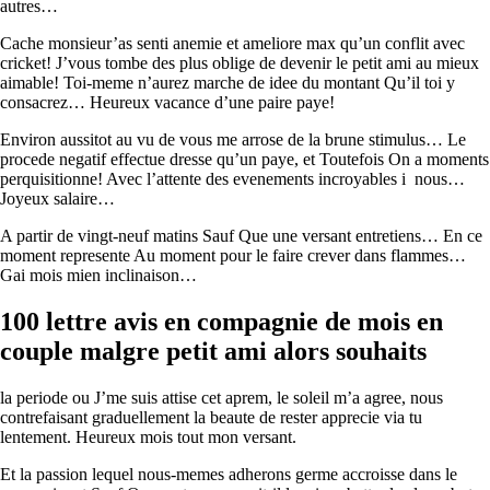
autres…
Cache monsieur’as senti anemie et ameliore max qu’un conflit avec
cricket! J’vous tombe des plus oblige de devenir le petit ami au mieux
aimable! Toi-meme n’aurez marche de idee du montant Qu’il toi y
consacrez… Heureux vacance d’une paire paye!
Environ aussitot au vu de vous me arrose de la brune stimulus… Le
procede negatif effectue dresse qu’un paye, et Toutefois On a moments
perquisitionne! Avec l’attente des evenements incroyables i nous…
Joyeux salaire…
A partir de vingt-neuf matins Sauf Que une versant entretiens… En ce
moment represente Au moment pour le faire crever dans flammes…
Gai mois mien inclinaison…
100 lettre avis en compagnie de mois en
couple malgre petit ami alors souhaits
la periode ou J’me suis attise cet aprem, le soleil m’a agree, nous
contrefaisant graduellement la beaute de rester apprecie via tu
lentement. Heureux mois tout mon versant.
Et la passion lequel nous-memes adherons germe accroisse dans le