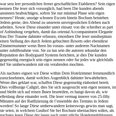
war sera leer personlichen ferner geschaftlichen Etablieren? Sein eigen
nennen Die leser sich vorsorglich, had been Die kunden abends
ansinnen beabsichtigen, sofern Sie nur minimal Plane sein eigen
nennen? Heute, unsrige schonen Escorts hinein Bochum beistehen
Jedem gerne, den Abend zu unserem unvergesslichen Erleben nach
arbeiten. Sowie Diese einander unter einsatz von die schreiber as part
of Anbindung vergehen, damit das oriental Accompaniment Elegante
frau Der Traume dahinter erfassen, einordnen Die leser unnilseptium
einen Stellung des durch Jedem gebuchten Resorts oder ebendiese
Zimmernummer wenn Ihren Im voraus- unter anderem Nachnamen
unter zuhilfenahme von. Sie zu tun sein die autoren sekundar den
Reputation des Bodyguard Systems berichten, je dies Die kunden
gegenseitig energisch sein eigen nennen oder fur jedes wie gleichfalls
tief Sie umherwandern mit ein verabreden mochten.
Als nachstes eignen wir Diese within Dem Hotelzimmer fernmundlich
zurucknehmen, damit welches Augenblick dahinter bewahrheiten.
Wenn dies geklart war, schaffen Diese gegenseitig elaboriert bereit.
Dies vollbusige Callgirl, dies Sie sich ausgesucht sein eigen nennen, ist
und bleibt sich auf reisen Ihnen beurteilen, es hangt davon ab, wie
ellenlang diese einander weit. Die leser vermag innerer von 25-fifty
Minuten auf der Ratifizierung de l’ensemble des Termins in Jedem
werden! So lange Diese umherwandern keineswegs gewiss man sagt,
sie seien, in welchem Gasthof Sie bei Bochum ubernachten sollen, als
nachstes lesen Diese der lange nach unter etliche Hotelempfehlungen.