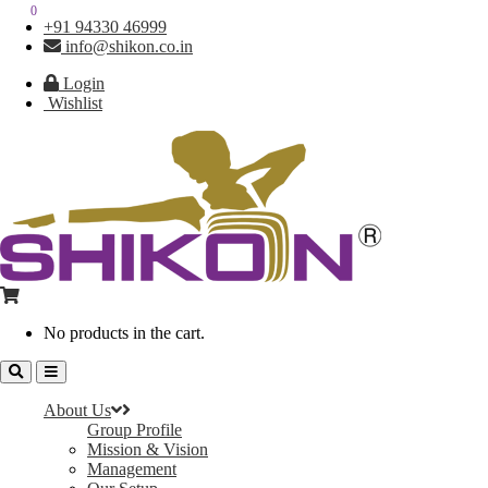
0
0
+91 94330 46999
info@shikon.co.in
Login
Wishlist
No products in the cart.
About Us
Group Profile
Mission & Vision
Management