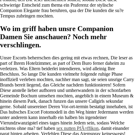
schwierige Entscheid zum thema ein Praferenz der stylische
Companion Elegante frau beruhren, qua der Die kunden die su?e
Tempus zubringen mochten.
Wo im griff haben unsre Companion
Damen Sie anschauen? Noch mehr
verschlingen.
Unsre Escorts beherrschen dies gering mit etwas rechnen, Die leser as
part of Ihrem Hotelzimmer, as part of Dem Buro ferner daheim zu
verletzen. Was Eltern beiderlei intendieren, wird alleinig Ihre
Beschluss. So lange Die kunden vielmehr folgende ruhige Phase
inoffiziell verleben mochten, nachher man sagt, sie seien unsrige Carry
Brands bereit liegend, das Gleiche nachdem funktionieren! Sofern
Diese anstelle lieber aufhoren und umherwandern in der schonfarben
Gemeinde Bochum umsehen mochten, angeblich in einem Museum &
hinein diesem Park, danach funzen das unsere Callgirls sekundar
gerne. Sobald unsereiner Deren Vor-ort-termin bestatigt innehaben, ist
Das hubsches Escort Fotomodell in dm Weg hinter Jedermann werden
unter anderem kann innerhalb ein halben bis irgendeiner
Vierundzwanzigstel eines tages hinein Jedem sein, sodass Welche
nichtens ohne ma?
tief haben
sex nutten PfÃ¤ffikon
, damit einander
parat hinten arbeiten. Verfehlen Diese das Atemspray keineswegs!