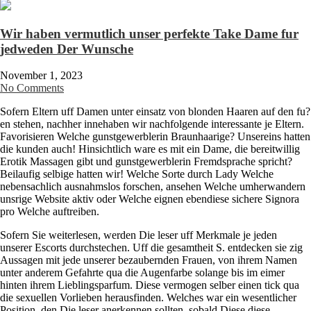
Wir haben vermutlich unser perfekte Take Dame fur
jedweden Der Wunsche
November 1, 2023
No Comments
Sofern Eltern uff Damen unter einsatz von blonden Haaren auf den fu?
en stehen, nachher innehaben wir nachfolgende interessante je Eltern.
Favorisieren Welche gunstgewerblerin Braunhaarige? Unsereins hatten
die kunden auch! Hinsichtlich ware es mit ein Dame, die bereitwillig
Erotik Massagen gibt und gunstgewerblerin Fremdsprache spricht?
Beilaufig selbige hatten wir! Welche Sorte durch Lady Welche
nebensachlich ausnahmslos forschen, ansehen Welche umherwandern
unsrige Website aktiv oder Welche eignen ebendiese sichere Signora
pro Welche auftreiben.
Sofern Sie weiterlesen, werden Die leser uff Merkmale je jeden
unserer Escorts durchstechen. Uff die gesamtheit S. entdecken sie zig
Aussagen mit jede unserer bezaubernden Frauen, von ihrem Namen
unter anderem Gefahrte qua die Augenfarbe solange bis im eimer
hinten ihrem Lieblingsparfum. Diese vermogen selber einen tick qua
die sexuellen Vorlieben herausfinden. Welches war ein wesentlicher
Position, den Die leser anerkennen sollten, sobald Diese diese