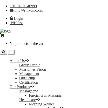
0
0
+91 94330 46999
info@shikon.co.in
Login
Wishlist
No products in the cart.
About Us
Group Profile
Mission & Vision
Management
Our Setup
Certification
Our Products
Massager
Fascial Gun Massager
Healthcare
Morning Walker