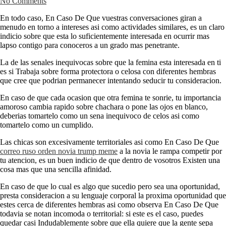
No Comments
En todo caso, En Caso De Que vuestras conversaciones giran a
menudo en torno a intereses asi­ como actividades similares, es un claro
indicio sobre que esta lo suficientemente interesada en ocurrir mas
lapso contigo para conoceros a un grado mas penetrante.
La de las senales inequivocas sobre que la femina esta interesada en ti
es si Trabaja sobre forma protectora o celosa con diferentes hembras
que cree que podri­an permanecer intentando seducir tu consideracion.
En caso de que cada ocasion que otra femina te sonrie, tu importancia
amoroso cambia rapido sobre chachara o pone las ojos en blanco,
deberias tomartelo como un sena inequivoco de celos asi­ como
tomartelo como un cumplido.
Las chicas son excesivamente territoriales asi­ como En Caso De Que
correo ruso orden novia trump meme
a la novia le rampa competir por
tu atencion, es un buen indicio de que dentro de vosotros Existen una
cosa mas que una sencilla afinidad.
En caso de que lo cual es algo que sucedio pero sea una oportunidad,
presta consideracion a su lenguaje corporal la proxima oportunidad que
estes cerca de diferentes hembras asi­ como observa En Caso De Que
todavia se notan incomoda o territorial: si este es el caso, puedes
quedar casi Indudablemente sobre que ella quiere que la gente sepa