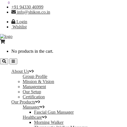
0
0
+91 94330 46999
info@shikon.co.in
Login
Wishlist
No products in the cart.
About Us
Group Profile
Mission & Vision
Management
Our Setup
Certification
Our Products
Massager
Fascial Gun Massager
Healthcare
Morning Walker