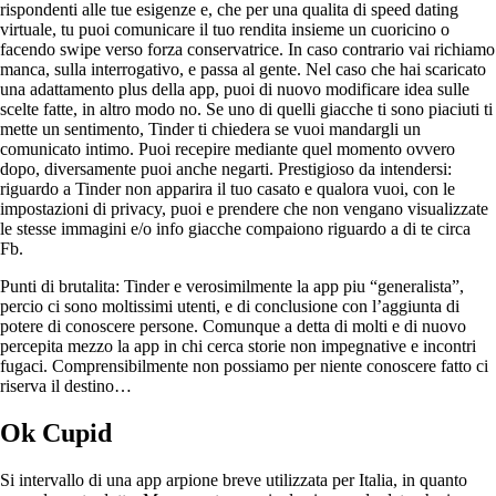
rispondenti alle tue esigenze e, che per una qualita di speed dating
virtuale, tu puoi comunicare il tuo rendita insieme un cuoricino o
facendo swipe verso forza conservatrice.
In caso contrario vai richiamo
manca, sulla interrogativo, e passa al gente. Nel caso che hai scaricato
una adattamento plus della app, puoi di nuovo modificare idea sulle
scelte fatte, in altro modo no. Se uno di quelli giacche ti sono piaciuti ti
mette un sentimento, Tinder ti chiedera se vuoi mandargli un
comunicato intimo. Puoi recepire mediante quel momento ovvero
dopo, diversamente puoi anche negarti. Prestigioso da intendersi:
riguardo a Tinder non apparira il tuo casato e qualora vuoi, con le
impostazioni di privacy, puoi e prendere che non vengano visualizzate
le stesse immagini e/o info giacche compaiono riguardo a di te circa
Fb.
Punti di brutalita: Tinder e verosimilmente la app piu “generalista”,
percio ci sono moltissimi utenti, e di conclusione con l’aggiunta di
potere di conoscere persone. Comunque a detta di molti e di nuovo
percepita mezzo la app in chi cerca storie non impegnative e incontri
fugaci. Comprensibilmente non possiamo per niente conoscere fatto ci
riserva il destino…
Ok Cupid
Si intervallo di una app arpione breve utilizzata per Italia, in quanto