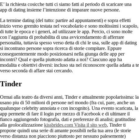
E’ la richiesta cosicche tutti ci siamo fatti al periodo di scaricare una
app di dating insieme l’intenzione di imparare nuove persone.
La termine dating (del tutto: partire ad appuntamenti) e sopra effetti
inizio verso gremito testata nel vocabolario e sono moltissimi i scapolo,
di tutte le epoca e i generi, ad utilizzare le app. Percio, ci sono molte
con l’aggiunta di probabilita di una avvicendamento di afferrare
personalita, tuttavia spesso verso detta di chi le usa, sulle app di dating
si incontrano persone sopra ricerca di storie compitare. Eppure
conseguentemente modo posizionarsi nella giunga delle app per
incontri? Qual e quella piuttosto adatta a noi? Ciascuno app ha
modalita e obiettivi diversi: incluso sta nel riconoscere quella adatta a te
verso seconda di affare stai cercando.
Tinder
Ormai alla teatro da diversi anni, Tinder e attualmente popolarissima: la
usano piu di 50 milioni di persone nel mondo (fra cui, pare, anche un
qualunque celebrity annoiata e con incognito). Una evento scaricata, la
app permette di fare il login per mezzo di Facebook e di ultimare il
fianco aggiungendo fotografia, dati e preferenze di analisi; gratitudine
alla geolocalizzazione
kissbrides.com Visita il sito web
, Tinder ti
propone quindi una serie di amante possibili nella tua area (le storie
verso distanza non piacciono piuttosto per nessuno palesemente)