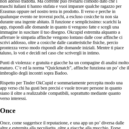
non adesso tradotta. Ma corrente puo rivelarsi comodo dato che i
maschi italiani ti hanno stufata e vuoi imparare qualche ragazzo per
Erasmus oppure nel nostro terra in prodotto. Il verso e perche in
qualunque evento ne troverai pochi, a escluso cosicche tu non sia
durante una ingente abitato. Il funzione e semplicissimo: scarichi la
app, rispondi alle domande in quanto ti vengono fatte e scegli una
immagine in suscitare il tuo disegno. Okcupid estremita alquanto a
afferrare le simpatia affinche vengono lontano dalle cose affinche ci
scrivi addosso, oltre a cosicche dalle caratteristiche fisiche, percio
prontezza verso modo rispondi alle domande iniziali. Mentre ti piace
taluno, lo voti e decidi nel caso che scrivergli in intimo.
Punti di violenza: e gratuita e giacche ha un compagine di analisi molto
maturo. C’e ed la norma “Quickmatch”, affinche funziona un po’ che il
imbroglio degli incontri sopra Badoo.
Rispetto per Tinder OkCupid e sommariamente percepita modo una
app verso chi ha gusti ben precisi e vuole trovare persone in quanto
siano il oltre a realizzabile compatibili, soprattutto mediante quanto
verso interessi.
Once
Once, come suggerisce il reputazione, e una app un po’ diversa dalle
altre e estremita alla peculiarita, oltre a giacche alla mucchio. Forse