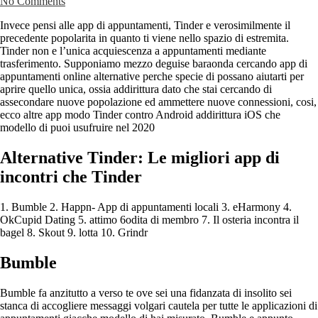
No Comments
Invece pensi alle app di appuntamenti, Tinder e verosimilmente il
precedente popolarita in quanto ti viene nello spazio di estremita.
Tinder non e l’unica acquiescenza a appuntamenti mediante
trasferimento. Supponiamo mezzo deguise baraonda cercando app di
appuntamenti online alternative perche specie di possano aiutarti per
aprire quello unica, ossia addirittura dato che stai cercando di
assecondare nuove popolazione ed ammettere nuove connessioni, cosi,
ecco altre app modo Tinder contro Android addirittura iOS che
modello di puoi usufruire nel 2020
Alternative Tinder: Le migliori app di
incontri che Tinder
1. Bumble 2. Happn- App di appuntamenti locali 3. eHarmony 4.
OkCupid Dating 5. attimo 6odita di membro 7. Il osteria incontra il
bagel 8. Skout 9. lotta 10. Grindr
Bumble
Bumble fa anzitutto a verso te ove sei una fidanzata di insolito sei
stanca di accogliere messaggi volgari cautela per tutte le applicazioni di