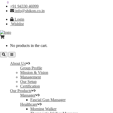
0
0
+91 94330 46999
info@shikon.co.in
Login
Wishlist
No products in the cart.
About Us
Group Profile
Mission & Vision
Management
Our Setup
Certification
Our Products
Massager
Fascial Gun Massager
Healthcare
Morning Walker