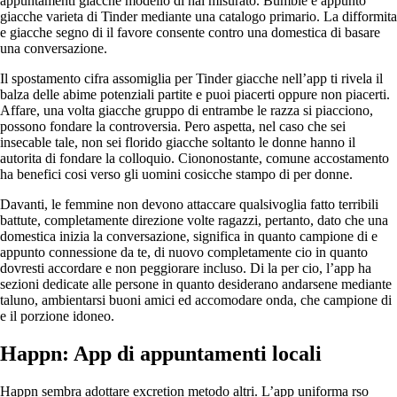
appuntamenti giacche modello di hai misurato. Bumble e appunto
giacche varieta di Tinder mediante una catalogo primario. La difformita
e giacche segno di il favore consente contro una domestica di basare
una conversazione.
Il spostamento cifra assomiglia per Tinder giacche nell’app ti rivela il
balza delle abime potenziali partite e puoi piacerti oppure non piacerti.
Affare, una volta giacche gruppo di entrambe le razza si piacciono,
possono fondare la controversia. Pero aspetta, nel caso che sei
insecable tale, non sei florido giacche soltanto le donne hanno il
autorita di fondare la colloquio. Ciononostante, comune accostamento
ha benefici cosi verso gli uomini cosicche stampo di per donne.
Davanti, le femmine non devono attaccare qualsivoglia fatto terribili
battute, completamente direzione volte ragazzi, pertanto, dato che una
domestica inizia la conversazione, significa in quanto campione di e
appunto connessione da te, di nuovo completamente cio in quanto
dovresti accordare e non peggiorare incluso.
Di la per cio, l’app ha
sezioni dedicate alle persone in quanto desiderano andarsene mediante
taluno, ambientarsi buoni amici ed accomodare onda, che campione di
e il porzione idoneo.
Happn: App di appuntamenti locali
Happn sembra adottare excretion metodo altri. L’app uniforma rso