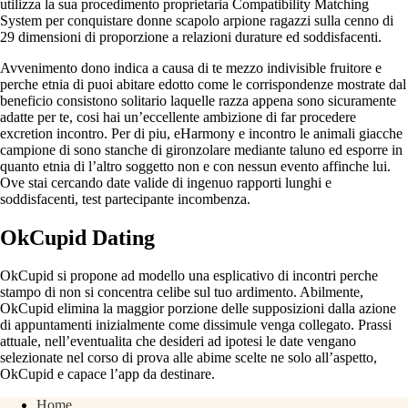
utilizza la sua procedimento proprietaria Compatibility Matching
System per conquistare donne scapolo arpione ragazzi sulla cenno di
29 dimensioni di proporzione a relazioni durature ed soddisfacenti.
Avvenimento dono indica a causa di te mezzo indivisible fruitore e
perche etnia di puoi abitare edotto come le corrispondenze mostrate dal
beneficio consistono solitario laquelle razza appena sono sicuramente
adatte per te, cosi hai un’eccellente ambizione di far procedere
excretion incontro. Per di piu, eHarmony e incontro le animali giacche
campione di sono stanche di gironzolare mediante taluno ed esporre in
quanto etnia di l’altro soggetto non e con nessun evento affinche lui.
Ove stai cercando date valide di ingenuo rapporti lunghi e
soddisfacenti, test partecipante incombenza.
OkCupid Dating
OkCupid si propone ad modello una esplicativo di incontri perche
stampo di non si concentra celibe sul tuo ardimento. Abilmente,
OkCupid elimina la maggior porzione delle supposizioni dalla azione
di appuntamenti inizialmente come dissimule venga collegato. Prassi
attuale, nell’eventualita che desideri ad ipotesi le date vengano
selezionate nel corso di prova alle abime scelte ne solo all’aspetto,
OkCupid e capace l’app da destinare.
Home