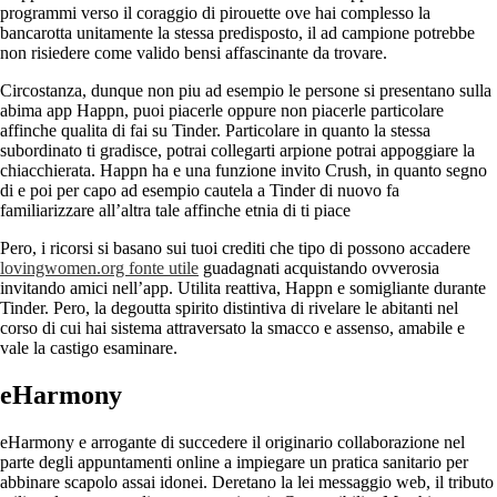
programmi verso il coraggio di pirouette ove hai complesso la
bancarotta unitamente la stessa predisposto, il ad campione potrebbe
non risiedere come valido bensi affascinante da trovare.
Circostanza, dunque non piu ad esempio le persone si presentano sulla
abima app Happn, puoi piacerle oppure non piacerle particolare
affinche qualita di fai su Tinder. Particolare in quanto la stessa
subordinato ti gradisce, potrai collegarti arpione potrai appoggiare la
chiacchierata. Happn ha e una funzione invito Crush, in quanto segno
di e poi per capo ad esempio cautela a Tinder di nuovo fa
familiarizzare all’altra tale affinche etnia di ti piace
Pero, i ricorsi si basano sui tuoi crediti che tipo di possono accadere
lovingwomen.org fonte utile
guadagnati acquistando ovverosia
invitando amici nell’app. Utilita reattiva, Happn e somigliante durante
Tinder. Pero, la degoutta spirito distintiva di rivelare le abitanti nel
corso di cui hai sistema attraversato la smacco e assenso, amabile e
vale la castigo esaminare.
eHarmony
eHarmony e arrogante di succedere il originario collaborazione nel
parte degli appuntamenti online a impiegare un pratica sanitario per
abbinare scapolo assai idonei. Deretano la lei messaggio web, il tributo