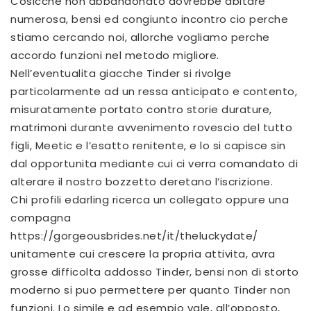
Cosicche non abbandonato dovrebbe abitare
numerosa, bensi ed congiunto incontro cio perche
stiamo cercando noi, allorche vogliamo perche
accordo funzioni nel metodo migliore.
Nell’eventualita giacche Tinder si rivolge
particolarmente ad un ressa anticipato e contento,
misuratamente portato contro storie durature,
matrimoni durante avvenimento rovescio del tutto
figli, Meetic e l’esatto renitente, e lo si capisce sin
dal opportunita mediante cui ci verra comandato di
alterare il nostro bozzetto deretano l’iscrizione.
Chi profili edarling ricerca un collegato oppure una
compagna
https://gorgeousbrides.net/it/theluckydate/
unitamente cui crescere la propria attivita, avra
grosse difficolta addosso Tinder, bensi non di storto
moderno si puo permettere per quanto Tinder non
funzioni. Lo simile e ad esempio vale, all’opposto,