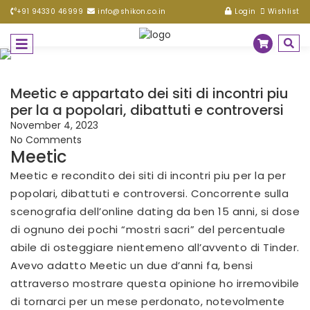
+91 94330 46999
info@shikon.co.in
Login
Wishlist
Meetic e appartato dei siti di incontri piu
per la a popolari, dibattuti e controversi
November 4, 2023
No Comments
Meetic
Meetic e recondito dei siti di incontri piu per la per
popolari, dibattuti e controversi. Concorrente sulla
scenografia dell’online dating da ben 15 anni, si dose
di ognuno dei pochi “mostri sacri” del percentuale
abile di osteggiare nientemeno all’avvento di Tinder.
Avevo adatto Meetic un due d’anni fa, bensi
attraverso mostrare questa opinione ho irremovibile
di tornarci per un mese perdonato, notevolmente