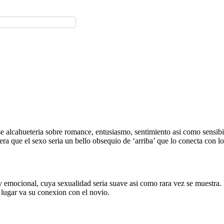
 alcahueteria sobre romance, entusiasmo, sentimiento asi­ como sensibili
ra que el sexo seri­a un bello obsequio de ‘arriba’ que lo conecta con lo
 emocional, cuya sexualidad seri­a suave asi­ como rara vez se muestra.
 lugar va su conexion con el novio.