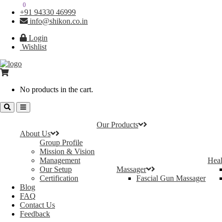
0
0
+91 94330 46999
info@shikon.co.in
Login
Wishlist
No products in the cart.
Our Products
About Us
Group Profile
Mission & Vision
Management
Heal
Our Setup
Massager
Certification
Fascial Gun Massager
Blog
FAQ
Contact Us
Feedback