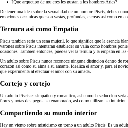
?Que arquetipo de mujeres les gustan a los hombres Aries?
De tener una idea sobre la sexualidad de un hombre Piscis, debes conoce
emociones oceanicas que son vastas, profundas, etereas asi­ como en con
Ternura asi­ como Empatia
Piscis tambien seri­a un sena mujeril, lo que significa que la esencia 
varones sobre Piscis intentaran establecer su valia como hombres ponie
ocasiones. Tambien entonces, puedes ver la ternura y la empatia en las 
Un adulto sobre Piscis nunca reconoce ninguna distincion dentro de rom
corazon asi­ como su alma a su amante. Idealiza el amor y, para el novio
que experimenta al efectuar el amor con su amada.
Cortejo y cortejo
Un adulto Piscis es simpatico y romantico, asi­ como la seduccion seri­a
flores y notas de apego a su enamorado, asi­ como utilizara su intuicion 
Compartiendo su mundo interior
Hay un viento sobre misticismo en torno a un adulto Piscis. Es un adul