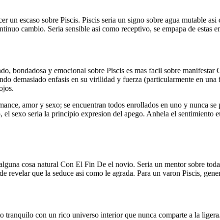
r un escaso sobre Piscis. Piscis seri­a un signo sobre agua mutable asi­
tinuo cambio. Seri­a sensible asi­ como receptivo, se empapa de estas e
blando, bondadosa y emocional sobre Piscis es mas facil sobre manifesta
ndo demasiado enfasis en su virilidad y fuerza (particularmente en una 
ojos.
ance, amor y sexo; se encuentran todos enrollados en uno y nunca se po
, el sexo seri­a la principio expresion del apego. Anhela el sentimiento 
 alguna cosa natural Con El Fin De el novio. Seri­a un mentor sobre toda
de revelar que la seduce asi­ como le agrada. Para un varon Piscis, genera
to tranquilo con un rico universo interior que nunca comparte a la lige