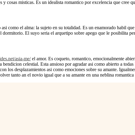
s y cosas misticas. Es un idealista romantico por excelencia que cree q
si­ como el alma: la sujeto en su totalidad. Es un enamorado habil que p
 dormitorio. El suyo seri­a el arquetipo sobre apego que le posibilita pe
ides.net/asia-me/
el amor. Es coqueto, romantico, emocionalmente abierto
 bendicion celestial. Esta ansioso por agradar asi­ como abierto a toda
 con los desplazamientos asi­ como emociones sobre su amante. Igualme
envolver tanto an el novio igual que a su amante en una neblina romantica