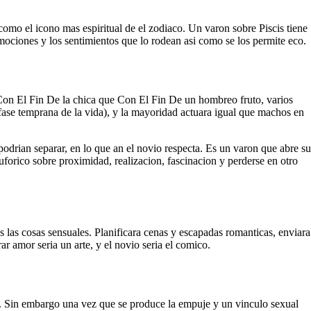
 como el icono mas espiritual de el zodiaco. Un varon sobre Piscis tiene
mociones y los sentimientos que lo rodean asi­ como se los permite eco.
r Con El Fin De la chica que Con El Fin De un hombreo fruto, varios
fase temprana de la vida), y la mayoridad actuara igual que machos en
dri­an separar, en lo que an el novio respecta. Es un varon que abre su
euforico sobre proximidad, realizacion, fascinacion y perderse en otro
s las cosas sensuales. Planificara cenas y escapadas romanticas, enviara
r amor seri­a un arte, y el novio seri­a el comico.
ra. Sin embargo una vez que se produce la empuje y un vinculo sexual