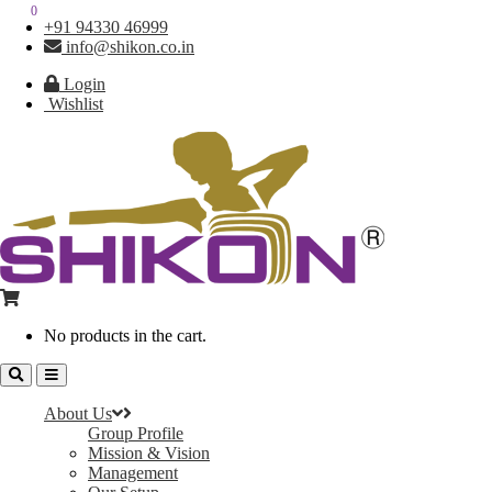
0
0
+91 94330 46999
info@shikon.co.in
Login
Wishlist
No products in the cart.
About Us
Group Profile
Mission & Vision
Management